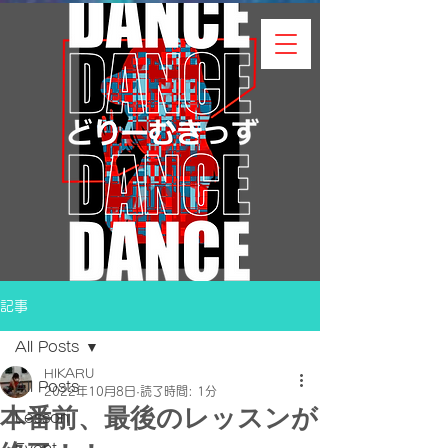
記事
All Posts
HIKARU
All Posts
2022年10月8日
読了時間: 1分
本番前、最後のレッスンが
Lesson