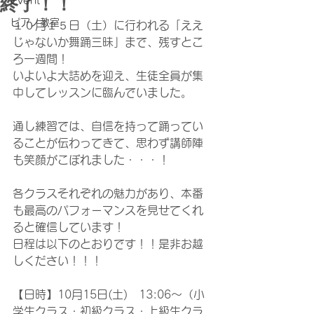
終了！！
Event
ピアノ教室
１０月１５日（土）に行われる「ええ
じゃないか舞踊三昧」まで、残すとこ
ろ一週間！
いよいよ大詰めを迎え、生徒全員が集
中してレッスンに臨んでいました。
通し練習では、自信を持って踊ってい
ることが伝わってきて、思わず講師陣
も笑顔がこぼれました・・・！
各クラスそれぞれの魅力があり、本番
も最高のパフォーマンスを見せてくれ
ると確信しています！
日程は以下のとおりです！！是非お越
しください！！！
【日時】10月15日(土)　13:06～（小
学生クラス・初級クラス・上級生クラ