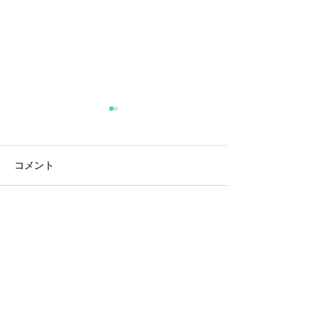
コメント
豊橋まつり・出
コメントを追加…
いよいよ本番まで二週間
になりました！！