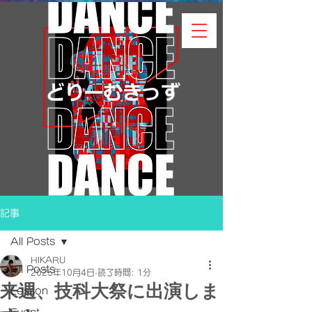
記事
All Posts
HIKARU
All Posts
2025年10月4日
読了時間: 1分
来週、技科大祭に出演しま
Lesson