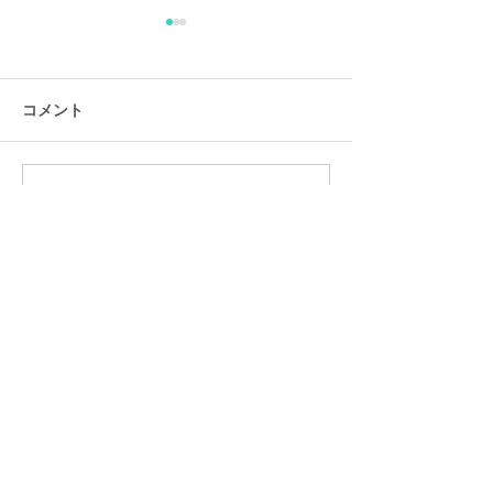
コメント
コメントを追加…
来週、夏祭りに出演しま
今年度初!!イベ
す！
演!!
Contact Us
【豊橋教室】
愛知県豊橋市豊栄町字西５３１
豊橋市トレーニングセンター