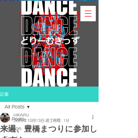
記事
All Posts
HIKARU
All Posts
2025年10月13日
読了時間: 1分
来週、豊橋まつりに参加し
Lesson