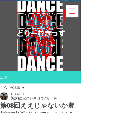
記事
All Posts
HIKARU
All Posts
2024年10月17日
読了時間: 1分
第68回ええじゃないか豊
Lesson