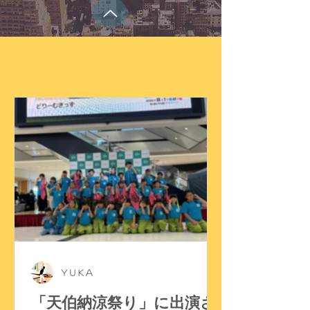
ＹＵＫＡ
「天伯納涼祭り」に出演さ