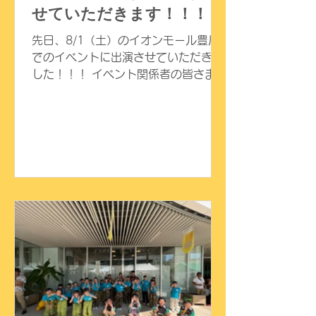
せていただきます！！！
先日、8/1（土）のイオンモール豊川
でのイベントに出演させていただきま
した！！！ イベント関係者の皆さま、
そして応援してくださった会場の皆さ
ま、 本当にありがとうございました✨
（どりーむきっずのＯＧにたくさん会
えて、 とても嬉しかったです♡𝑇ℎ𝑎𝑛𝑘
𝑦𝑜𝑢！） 次のイベントは、8/8（土）の
「天伯納涼祭り」となります。 どりー
むきっずの出演時間は、 １８時４５分
から１９時１５分迄です。 夜間のイベ
ントとはいえ、まだまだ暑いと思いま
すが、 どりーむきっずも一丸となって
頑張りますので、ぜひ、応援の方お願
いいたします！！ お待ちしておりま
す！！！